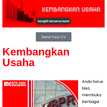
Send Your CV
Kembangkan
Usaha
Anda harus
bisa
membuka
berbagai