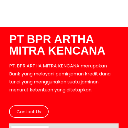
PT BPR ARTHA
MITRA KENCANA
PT. BPR ARTHA MITRA KENCANA merupakan
Bank yang melayani peminjaman kredit dana
tunai yang menggunakan suatu jaminan
menurut ketentuan yang ditetapkan.
Contact Us