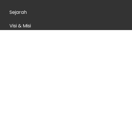
Sejarah
Visi & Misi
Karir
Artikel
Kebijakan Keamanan Informasi
Media Sosial
KONTAK